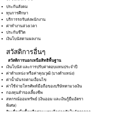
ประกันสังคม
ทุนการศึกษา
บริการรถรับส่งพนักงาน
ค่าทํางานล่วงเวลา
ประกันชีวิต
เงินโบนัสตามผลงาน
สวัสดิการอื่นๆ
สวัสดิการนอกเหนือสิทธิพื้นฐาน
เงินโบนัส
และการปรับค่าตอบแทนประจําปี
ค่าตําแหน่ง หรือค่าคุณวุฒิ (บางตําแหน่ง)
ค่าน้ำมันรถตามเงื่อนไข
ค่าใช้จ่ายโทรศัพท์มือถือของบริษัทตามวงเงิน
กองทุนสํารองเลี้ยงชีพ
สหกรณ์ออมทรัพย์ (เงินออม และเงินกู้ยืมอัตรา
พิเศษ)
สินเชื่อเพื่อซื้อหรือซ่อมแซมทีอยู่อาศัยในอัตราดอก
เบียพิเศษ
ทุนการศึกษาพนักงานตั้งแต่มัธยมศึกษาถึงปริญญา
โท และหลักสูตรพิเศษ