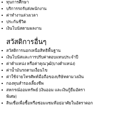
ทุนการศึกษา
บริการรถรับส่งพนักงาน
ค่าทํางานล่วงเวลา
ประกันชีวิต
เงินโบนัสตามผลงาน
สวัสดิการอื่นๆ
สวัสดิการนอกเหนือสิทธิพื้นฐาน
เงินโบนัส
และการปรับค่าตอบแทนประจําปี
ค่าตําแหน่ง หรือค่าคุณวุฒิ(บางตําแหน่ง)
ค่าน้ำมันรถตามเงื่อนไข
ค่าใช้จ่ายโทรศัพท์มือถือของบริษัทตามวงเงิน
กองทุนสํารองเลี้ยงชีพ
สหกรณ์ออมทรัพย์ (เงินออม และเงินกู้ยืมอัตรา
พิเศษ)
สินเชื่อเพื่อซื้อหรือซ่อมแซมทีอยู่อาศัยในอัตราดอก
เบียพิเศษ
ทุนการศึกษาพนักงานตั้งแต่มัธยมศึกษาถึงปริญญา
โท และหลักสูตรพิเศษ
ทุนการศึกษาบุตรพนักงาน
กองทุนฌาปนกิจสงเคราะห์ และเงินช่วยเหลือกรณี