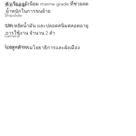
ตัวเรืออลูมิเนียม marine grade ที่ช่วยลด
Ship Repair
น้ำหนักในการขนย้าย 
Shipslide
CSR
ประหยัดน้ำมัน และปลอดสนิมตลอดอายุ
การใช้งาน จำนวน 2 ลำ 
General
Engineering
แก่ลูกค้ากรมโยธาธิการและผังเมือง