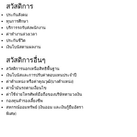
สวัสดิการ
ประกันสังคม
ทุนการศึกษา
บริการรถรับส่งพนักงาน
ค่าทํางานล่วงเวลา
ประกันชีวิต
เงินโบนัสตามผลงาน
สวัสดิการอื่นๆ
สวัสดิการนอกเหนือสิทธิพื้นฐาน
เงินโบนัส
และการปรับค่าตอบแทนประจําปี
ค่าตําแหน่ง หรือค่าคุณวุฒิ(บางตําแหน่ง)
ค่าน้ำมันรถตามเงื่อนไข
ค่าใช้จ่ายโทรศัพท์มือถือของบริษัทตามวงเงิน
กองทุนสํารองเลี้ยงชีพ
สหกรณ์ออมทรัพย์ (เงินออม และเงินกู้ยืมอัตรา
พิเศษ)
สินเชื่อเพื่อซื้อหรือซ่อมแซมทีอยู่อาศัยในอัตราดอก
เบียพิเศษ
ทุนการศึกษาพนักงานตั้งแต่มัธยมศึกษาถึงปริญญา